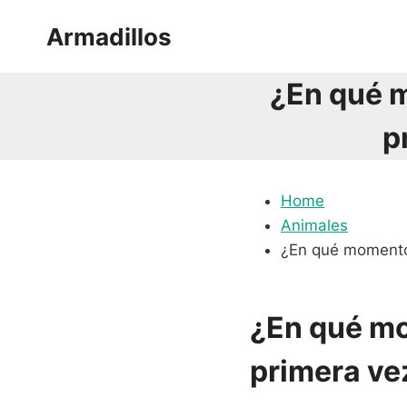
Saltar
Armadillos
al
contenido
¿En qué m
p
Home
Animales
¿En qué momento 
¿En qué mo
primera ve