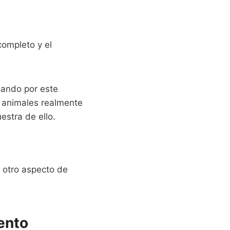
completo y el
sando por este
n animales realmente
estra de ello.
 otro aspecto de
ento