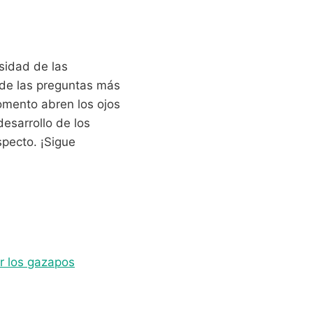
sidad de las
 de las preguntas más
mento abren los ojos
esarrollo de los
specto. ¡Sigue
r los gazapos