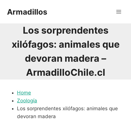
Saltar
Armadillos
al
contenido
Los sorprendentes
xilófagos: animales que
devoran madera –
ArmadilloChile.cl
Home
Zoología
Los sorprendentes xilófagos: animales que
devoran madera