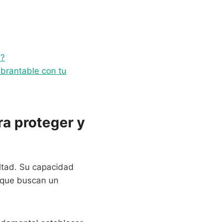
n?
ebrantable con tu
ra proteger y
altad. Su capacidad
s que buscan un