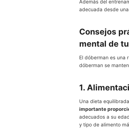
Además del entrenami
adecuada desde una
Consejos prá
mental de t
El dóberman es una ra
dóberman se mantenga
1. Alimentac
Una dieta equilibrad
importante proporcio
adecuados a su edad y
y tipo de alimento 