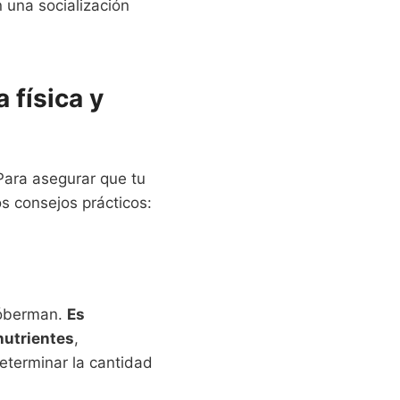
 una socialización
 física y
Para asegurar que tu
 consejos prácticos:
 dóberman.
Es
nutrientes
,
eterminar la cantidad