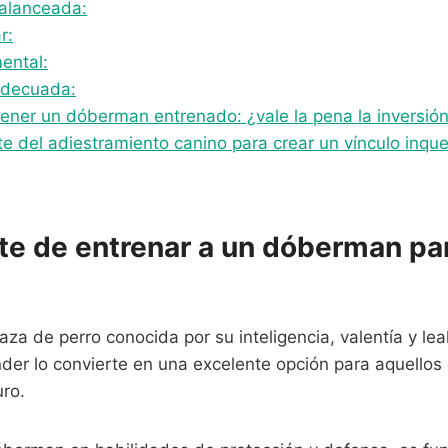
balanceada:
r:
ental:
 adecuada:
 tener un dóberman entrenado: ¿vale la pena la inversió
te del adiestramiento canino para crear un vínculo inqu
te de entrenar a un dóberman pa
za de perro conocida por su inteligencia, valentía y le
nder lo convierte en una excelente opción para aquello
uro.