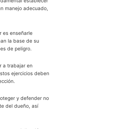
ndamental establecer
e un manejo adecuado,
r es enseñarle
an la base de su
es de peligro.
a trabajar en
stos ejercicios deben
ección.
oteger y defender no
te del dueño, así