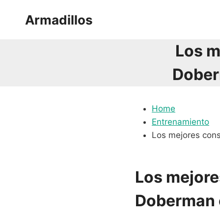
Saltar
Armadillos
al
contenido
Los m
Dober
Home
Entrenamiento
Los mejores con
Los mejore
Doberman 