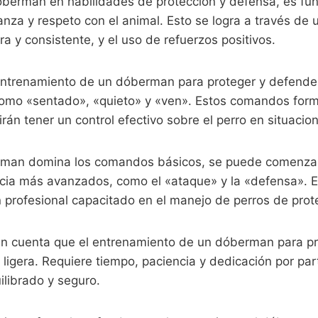
óberman en habilidades de protección y defensa, es fu
anza y respeto con el animal. Esto se logra a través d
a y consistente, y el uso de refuerzos positivos.
 entrenamiento de un dóberman para proteger y defende
omo «sentado», «quieto» y «ven». Estos comandos form
rán tener un control efectivo sobre el perro en situacion
rman domina los comandos básicos, se puede comenzar 
ncia más avanzados, como el «ataque» y la «defensa». E
 profesional capacitado en el manejo de perros de prot
en cuenta que el entrenamiento de un dóberman para pr
ligera. Requiere tiempo, paciencia y dedicación por par
librado y seguro.