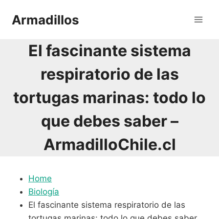
Saltar
Armadillos
al
contenido
El fascinante sistema
respiratorio de las
tortugas marinas: todo lo
que debes saber –
ArmadilloChile.cl
Home
Biología
El fascinante sistema respiratorio de las
tortugas marinas: todo lo que debes saber