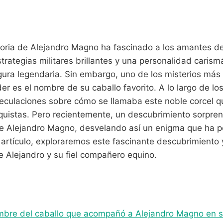
storia de Alejandro Magno ha fascinado a los amantes d
trategias militares brillantes y una personalidad carism
gura legendaria. Sin embargo, uno de los misterios más 
der es el nombre de su caballo favorito. A lo largo de lo
eculaciones sobre cómo se llamaba este noble corcel 
quistas. Pero recientemente, un descubrimiento sorpren
e Alejandro Magno, desvelando así un enigma que ha pe
e artículo, exploraremos este fascinante descubrimiento 
re Alejandro y su fiel compañero equino.
mbre del caballo que acompañó a Alejandro Magno en s