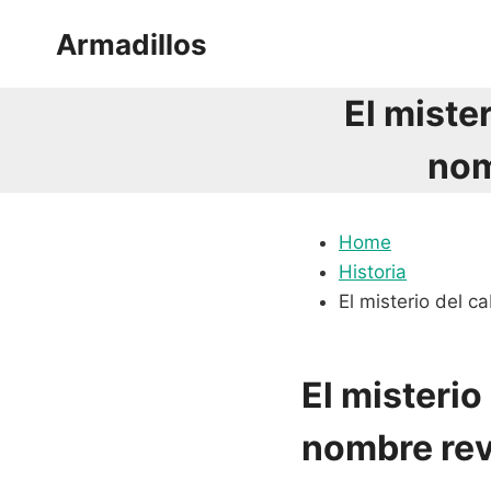
Saltar
Armadillos
al
contenido
El miste
nom
Home
Historia
El misterio del 
El misterio
nombre re