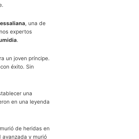
e.
essaliana
, una de
unos expertos
umidia
.
a un joven príncipe.
con éxito. Sin
stablecer una
ieron en una leyenda
 murió de heridas en
ad avanzada y murió