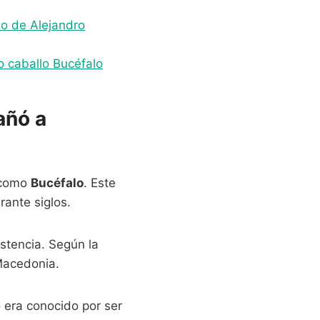
lo de Alejandro
io caballo Bucéfalo
añó a
 como
Bucéfalo
. Este
rante siglos.
istencia. Según la
Macedonia.
o era conocido por ser