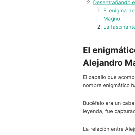
Desentrañando el
El enigma det
Magno
La fascinante
El enigmáti
Alejandro M
El caballo que acom
nombre enigmático ha 
Bucéfalo era un caba
leyenda, fue captura
La relación entre Ale