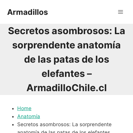
Saltar
Armadillos
al
contenido
Secretos asombrosos: La
sorprendente anatomía
de las patas de los
elefantes –
ArmadilloChile.cl
Home
Anatomía
Secretos asombrosos: La sorprendente
anatomía de las patas de los elefantes