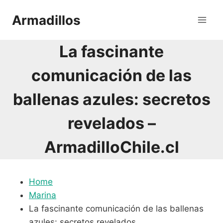
Saltar
Armadillos
al
contenido
La fascinante
comunicación de las
ballenas azules: secretos
revelados –
ArmadilloChile.cl
Home
Marina
La fascinante comunicación de las ballenas
azules: secretos revelados