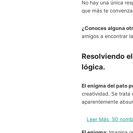
No hay una única resp
que más te convenza
¿Conoces alguna otra
amigos a encontrar la
Resolviendo el
lógica.
El enigma del pato p
creatividad. Se trata
aparentemente absurd
Leer Más
50 nombr
El enigma:
Imagina qu