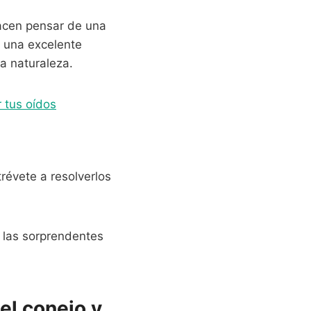
hacen pensar de una
n una excelente
a naturaleza.
r tus oídos
trévete a resolverlos
 las sorprendentes
el conejo y