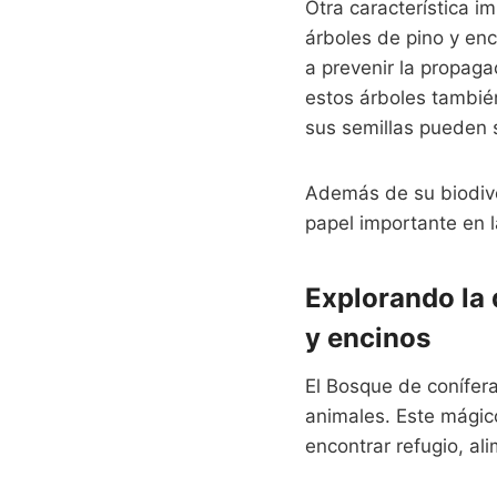
Otra característica i
árboles de pino y enc
a prevenir la propaga
estos árboles tambié
sus semillas pueden s
Además de su biodive
papel importante en 
Explorando la 
y encinos
El Bosque de conífer
animales. Este mágic
encontrar refugio, al