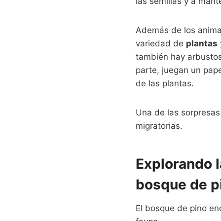
las semillas y a mant
Además de los anima
variedad de
plantas
también hay arbustos
parte, juegan un pape
de las plantas.
Una de las sorpresas
migratorias.
Explorando l
bosque de p
El bosque de pino en