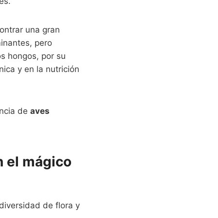
es.
ontrar una gran
minantes, pero
os hongos, por su
ca y en la nutrición
encia de
aves
n el mágico
iversidad de flora y