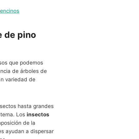
 encinos
e de pino
ersos que podemos
encia de árboles de
an variedad de
nsectos hasta grandes
istema. Los
insectos
posición de la
es ayudan a dispersar