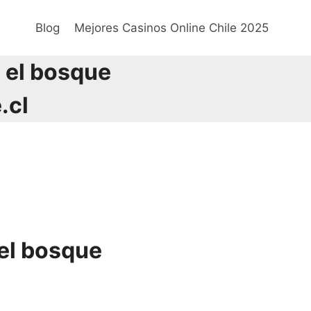
Blog
Mejores Casinos Online Chile 2025
n el bosque
.cl
 el bosque