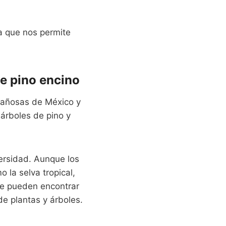
ca que nos permite
de pino encino
tañosas de México y
 árboles de pino y
ersidad. Aunque los
la selva tropical,
se pueden encontrar
de plantas y árboles.