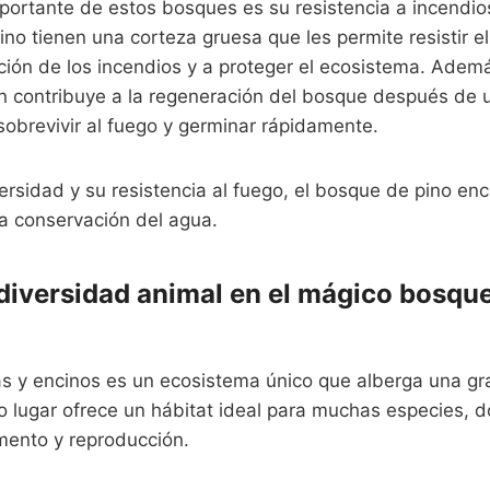
mportante de estos bosques es su resistencia a incendio
ino tienen una corteza gruesa que les permite resistir e
ción de los incendios y a proteger el ecosistema. Ademá
n contribuye a la regeneración del bosque después de u
obrevivir al fuego y germinar rápidamente.
rsidad y su resistencia al fuego, el bosque de pino enc
la conservación del agua.
diversidad animal en el mágico bosque
as y encinos es un ecosistema único que alberga una gr
o lugar ofrece un hábitat ideal para muchas especies,
imento y reproducción.