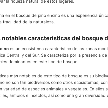
ar la riqueza natural de estos lugares.
auna en el bosque de pino encino es una experiencia úni
la fragilidad de la naturaleza.
 notables características del bosque 
cino
es un ecosistema característico de las zonas mon
ca Central y del Sur. Se caracteriza por la presencia de
cies dominantes en este tipo de bosque.
sticas más notables de este tipo de bosque es su biodiv
no no son tan biodiversos como otros ecosistemas, como 
n variedad de especies animales y vegetales. En ellos 
iles, anfibios e insectos, así como una gran diversidad 