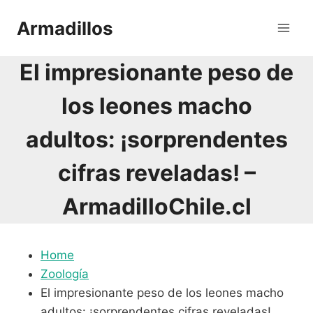
Saltar
Armadillos
al
contenido
El impresionante peso de
los leones macho
adultos: ¡sorprendentes
cifras reveladas! –
ArmadilloChile.cl
Home
Zoología
El impresionante peso de los leones macho
adultos: ¡sorprendentes cifras reveladas!