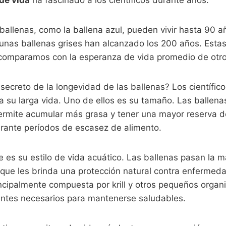
de vida
ha fascinado a los científicos durante años.
allenas, como la ballena azul, pueden vivir hasta 90 a
gunas ballenas grises han alcanzado los 200 años. Estas
 comparamos con la esperanza de vida promedio de otro
 secreto de la longevidad de las ballenas? Los científic
a su larga vida. Uno de ellos es su tamaño. Las ballen
ermite acumular más grasa y tener una mayor reserva de
urante períodos de escasez de alimento.
e es su estilo de vida acuático. Las ballenas pasan la 
 que les brinda una protección natural contra enfermeda
ncipalmente compuesta por krill y otros pequeños organ
ientes necesarios para mantenerse saludables.