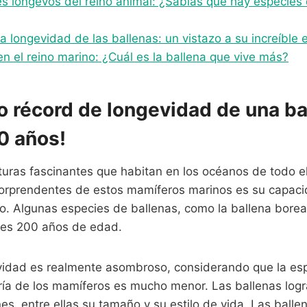
s longevos del reino animal: ¿Sabías que hay especies
 longevidad de las ballenas: un vistazo a su increíble
n el reino marino: ¿Cuál es la ballena que vive más?
 récord de longevidad de una bal
0 años!
aturas fascinantes que habitan en los océanos de todo 
sorprendentes de estos mamíferos marinos es su capacid
. Algunas especies de ballenas, como la ballena boreal
íbles 200 años de edad.
vidad es realmente asombroso, considerando que la es
ía de los mamíferos es mucho menor. Las ballenas logra
es, entre ellas su tamaño y su estilo de vida. Las ball