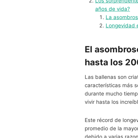
Los sorprendente
años de vida?
La asombrosa
Longevidad e
El asombroso
hasta los 20
Las ballenas son cri
características más 
durante mucho tiempo
vivir hasta los incre
Este récord de longe
promedio de la mayor
debido a varias razon