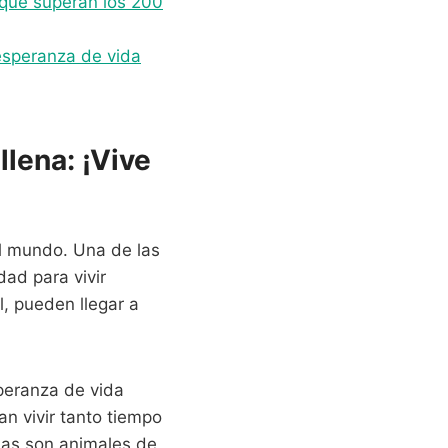
 que superan los 200
 esperanza de vida
lena: ¡Vive
el mundo. Una de las
ad para vivir
, pueden llegar a
peranza de vida
n vivir tanto tiempo
enas son animales de