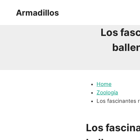
Saltar
Armadillos
al
contenido
Los fas
balle
Home
Zoología
Los fascinantes 
Los fascin