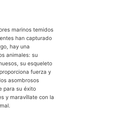
ores marinos temidos
ientes han capturado
rgo, hay una
os animales: su
 huesos, su esqueleto
proporciona fuerza y
e los asombrosos
 para su éxito
s y maravíllate con la
imal.