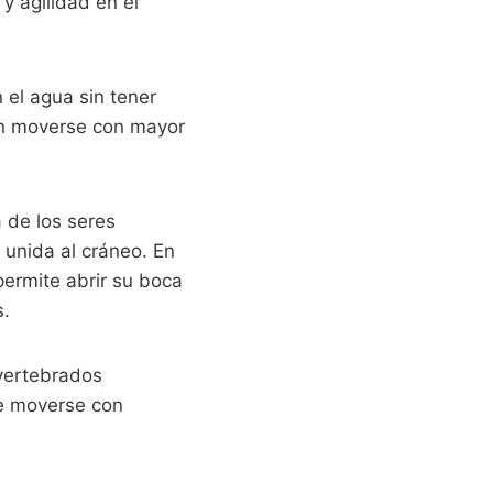
 y agilidad en el
n el agua sin tener
en moverse con mayor
a de los seres
 unida al cráneo. En
permite abrir su boca
s.
 vertebrados
te moverse con