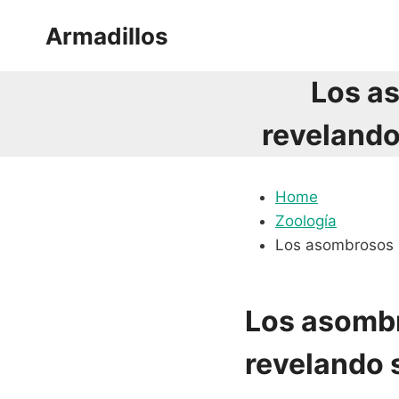
Saltar
Armadillos
al
contenido
Los a
revelando
Home
Zoología
Los asombrosos h
Los asombr
revelando 