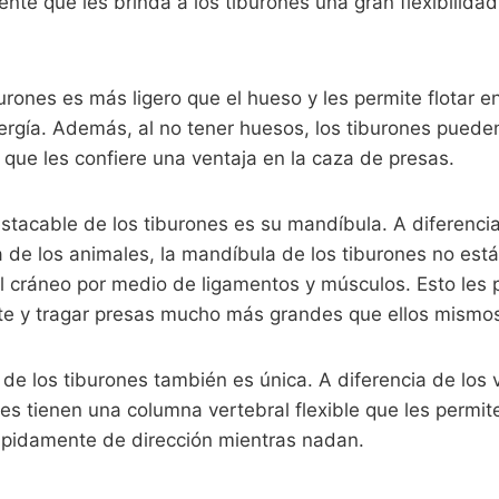
stente que les brinda a los tiburones una gran flexibilidad
burones es más ligero que el hueso y les permite flotar e
rgía. Además, al no tener huesos, los tiburones pued
o que les confiere una ventaja en la caza de presas.
estacable de los tiburones es su mandíbula. A diferenci
de los animales, la mandíbula de los tiburones no está
l cráneo por medio de ligamentos y músculos. Esto les 
e y tragar presas mucho más grandes que ellos mismo
de los tiburones también es única. A diferencia de los
ones tienen una columna vertebral flexible que les permi
rápidamente de dirección mientras nadan.