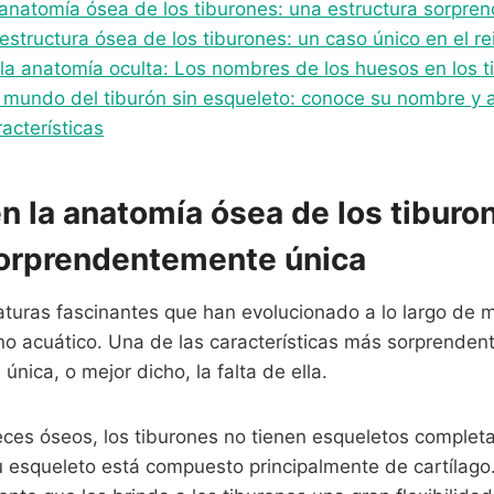
anatomía ósea de los tiburones: una estructura sorpre
structura ósea de los tiburones: un caso único en el re
 la anatomía oculta: Los nombres de los huesos en los t
e mundo del tiburón sin esqueleto: conoce su nombre y
racterísticas
 la anatomía ósea de los tiburo
sorprendentemente única
aturas fascinantes que han evolucionado a lo largo de 
no acuático. Una de las características más sorprendent
única, o mejor dicho, la falta de ella.
peces óseos, los tiburones no tienen esqueletos compl
u esqueleto está compuesto principalmente de cartílago. 