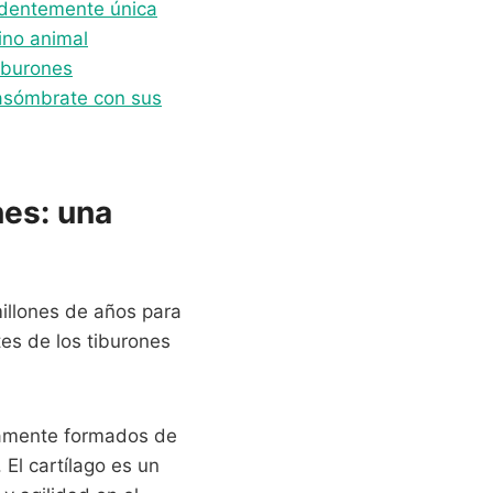
ndentemente única
ino animal
iburones
 asómbrate con sus
nes: una
millones de años para
es de los tiburones
etamente formados de
El cartílago es un