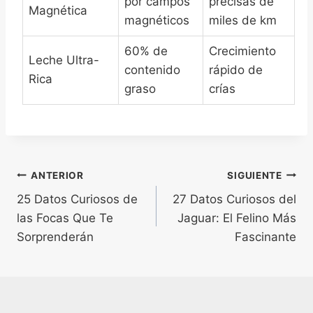
por campos
precisas de
Magnética
magnéticos
miles de km
60% de
Crecimiento
Leche Ultra-
contenido
rápido de
Rica
graso
crías
Navegación
ANTERIOR
SIGUIENTE
25 Datos Curiosos de
27 Datos Curiosos del
de
las Focas Que Te
Jaguar: El Felino Más
entradas
Sorprenderán
Fascinante