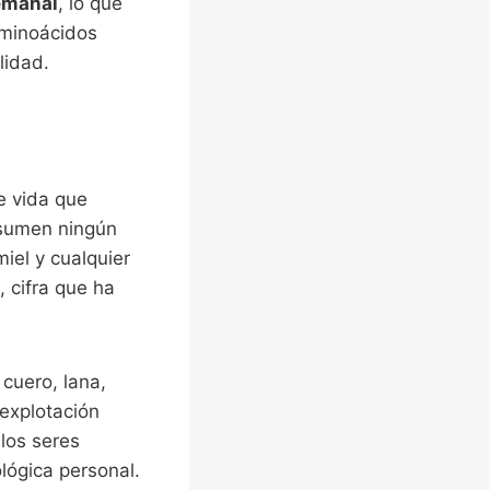
emanal
, lo que
aminoácidos
lidad.
e vida que
sumen ningún
iel y cualquier
 cifra que ha
cuero, lana,
 explotación
 los seres
ológica personal.