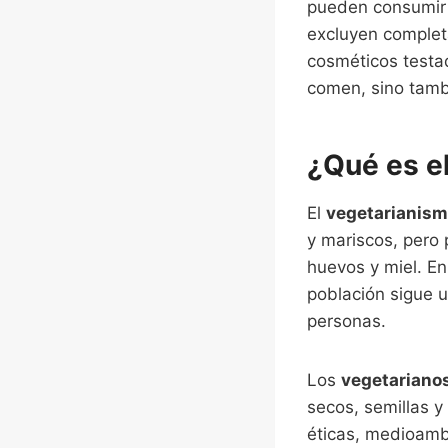
pueden consumir 
excluyen complet
cosméticos testad
comen, sino tamb
¿Qué es e
El
vegetarianis
y mariscos, pero
huevos y miel. E
población sigue 
personas.
Los
vegetariano
secos, semillas y
éticas, medioambi