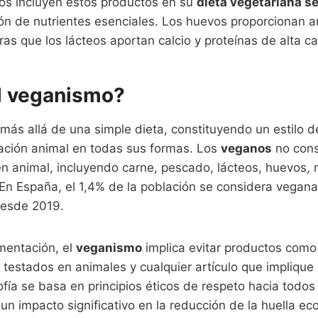
nos incluyen estos productos en su
dieta vegetariana s
ción de nutrientes esenciales. Los huevos proporcionan 
ras que los lácteos aportan calcio y proteínas de alta ca
l veganismo?
más allá de una simple dieta, constituyendo un estilo d
tación animal en todas sus formas. Los
veganos
no con
n animal, incluyendo carne, pescado, lácteos, huevos, m
En España, el 1,4% de la población se considera vegana,
desde 2019.
mentación, el
veganismo
implica evitar productos como 
testados en animales y cualquier artículo que implique
sofía se basa en principios éticos de respeto hacia todos
 un impacto significativo en la reducción de la huella ec