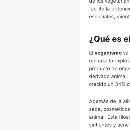
de los vegetaria
facilita la obten
esenciales, mient
¿Qué es e
El
veganismo
va 
rechaza la explo
producto de orige
derivado animal. 
crecido un 34% 
Además de la ali
seda, cosméticos 
animal. Esta filo
sintientes y tiene