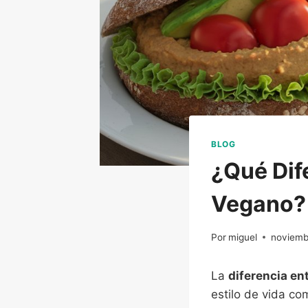
BLOG
¿Qué Dif
Vegano?
Por
miguel
noviemb
La
diferencia en
estilo de vida co