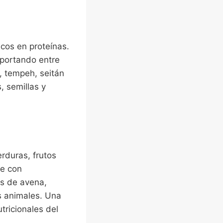
cos en proteínas.
aportando entre
 tempeh, seitán
, semillas y
erduras, frutos
te con
s de avena,
s animales. Una
tricionales del