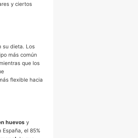
res y ciertos
 su dieta. Los
tipo más común
mientras que los
ue
ás flexible hacia
en huevos
y
n España, el 85%