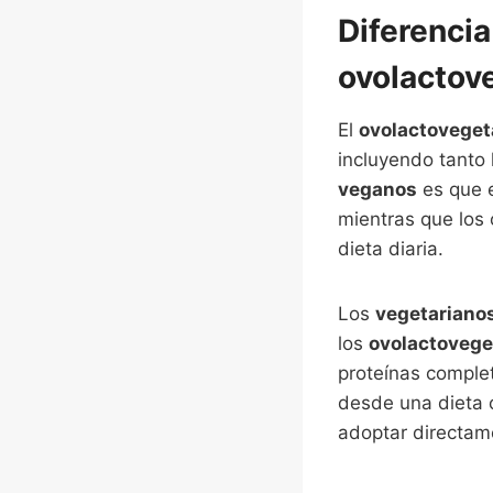
Diferencia
ovolactov
El
ovolactoveget
incluyendo tanto 
veganos
es que e
mientras que los
dieta diaria.
Los
vegetariano
los
ovolactovege
proteínas complet
desde una dieta 
adoptar directam