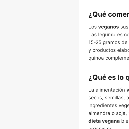
¿Qué comen
Los
veganos
sust
Las legumbres co
15-25 gramos de 
y productos elabo
quinoa complemen
¿Qué es lo
La alimentación
secos, semillas,
ingredientes veg
almendra o soja,
dieta vegana
bie
organismo.