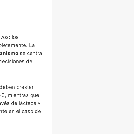
vos: los
pletamente. La
ianismo
se centra
decisiones de
deben prestar
a-3, mientras que
avés de lácteos y
nte en el caso de