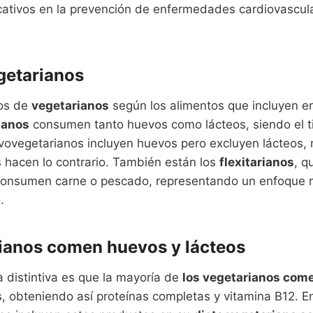
icativos en la prevención de enfermedades cardiovascula
getarianos
pos de
vegetarianos
según los alimentos que incluyen en
ianos
consumen tanto huevos como lácteos, siendo el 
vovegetarianos incluyen huevos pero excluyen lácteos, 
 hacen lo contrario. También están los
flexitarianos
, q
onsumen carne o pescado, representando un enfoque m
.
ianos comen huevos y lácteos
a distintiva es que la mayoría de
los vegetarianos com
, obteniendo así proteínas completas y vitamina B12. E