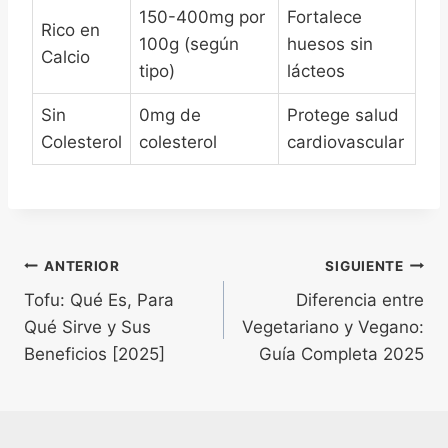
150-400mg por
Fortalece
Rico en
100g (según
huesos sin
Calcio
tipo)
lácteos
Sin
0mg de
Protege salud
Colesterol
colesterol
cardiovascular
Navegación
ANTERIOR
SIGUIENTE
Tofu: Qué Es, Para
Diferencia entre
de
Qué Sirve y Sus
Vegetariano y Vegano:
entradas
Beneficios [2025]
Guía Completa 2025